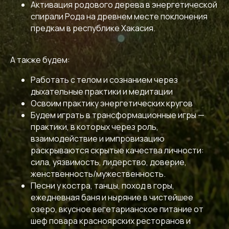
Активация родового дерева в энергетической
спирали Рода на древнем месте поклонения
предкам в республике Хакасия.
А также будем:
Работать с телом и сознанием через
дыхательные практики и медитации
Освоим практику энергетических кругов
Будем играть в трансформационные игры —
практики, в которых через роль,
взаимодействие и импровизацию
раскрываются скрытые качества личности:
сила, уязвимость, лидерство, доверие,
женственность/мужественность.
Песни у костра, танцы, поход в горы,
ежедневная баня и ныряние в чистейшее
озеро, вкусное вегетарианское питание от
шеф повара красноярских ресторанов и