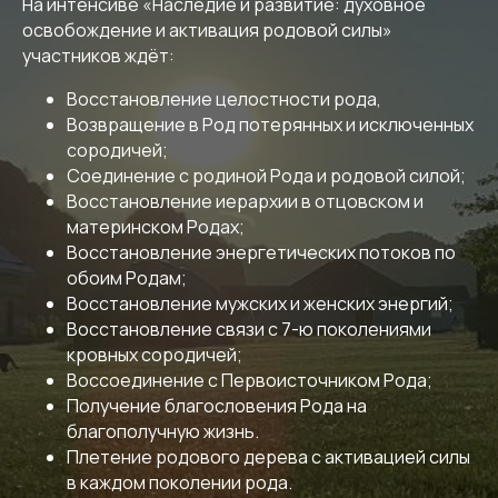
На интенсиве «Наследие и развитие: духовное
освобождение и активация родовой силы»
участников ждёт:
Восстановление целостности рода,
Возвращение в Род потерянных и исключенных
сородичей;
Соединение с родиной Рода и родовой силой;
Восстановление иерархии в отцовском и
материнском Родах;
Восстановление энергетических потоков по
обоим Родам;
Восстановление мужских и женских энергий;
Восстановление связи с 7-ю поколениями
кровных сородичей;
Воссоединение с Первоисточником Рода;
Получение благословения Рода на
благополучную жизнь.
Плетение родового дерева с активацией силы
в каждом поколении рода.